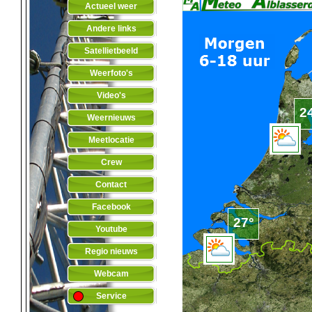
Actueel weer
Andere links
Satellietbeeld
Weerfoto's
Video's
Weernieuws
Meetlocatie
Crew
Contact
Facebook
Youtube
Regio nieuws
Webcam
Service